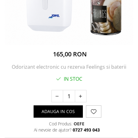
165,00 RON
Odorizant electronic cu rezerva Feelings si baterii
IN STOC
ADAUGA IN COS
Cod Produs:
OEFE
Ai nevoie de ajutor?
0727 493 043