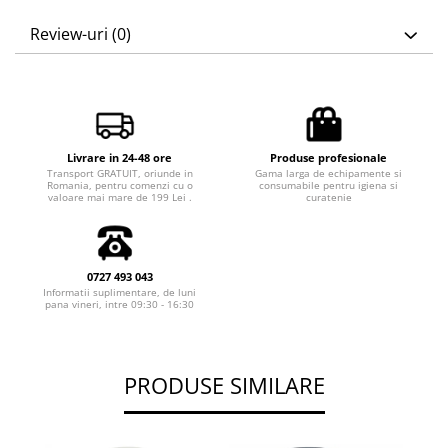
Review-uri
(0)
Livrare in 24-48 ore
Produse profesionale
Transport GRATUIT, oriunde in
Gama larga de echipamente si
Romania, pentru comenzi cu o
consumabile pentru igiena si
valoare mai mare de 199 Lei .
curatenie
0727 493 043
Informatii suplimentare, de luni
pana vineri, intre 09:30 - 16:30
PRODUSE SIMILARE