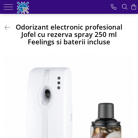
Produse
Odorizant electronic profesional
Jofel cu rezerva spray 250 ml
Odorizante pentru incaperi
Feelings si baterii incluse
Role hartie industriala
Dozatoare pentru sapun
Dispensere prosoape hartie
Uscatoare pentru maini
Dispensere hartie igienica
Consumabile din hartie
Mopuri profesionale