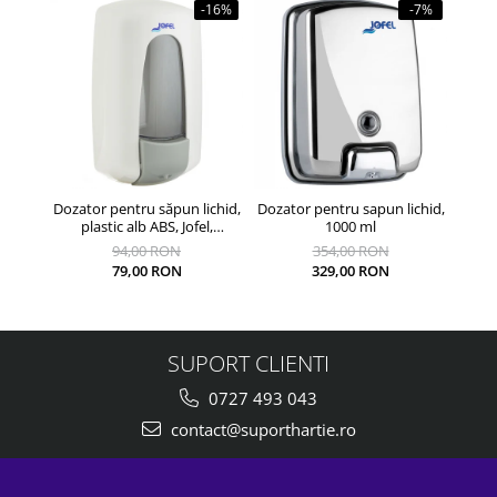
-16%
-7%
Dozator pentru săpun lichid,
Dozator pentru sapun lichid,
Dozat
plastic alb ABS, Jofel,
1000 ml
reîncărcabil, 900 ml
94,00 RON
354,00 RON
79,00 RON
329,00 RON
SUPORT CLIENTI
0727 493 043
contact@suporthartie.ro