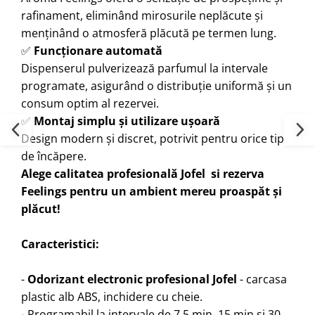
rafinament, eliminând mirosurile neplăcute și
menținând o atmosferă plăcută pe termen lung.
✅
Funcționare automată
Dispenserul pulverizează parfumul la intervale
programate, asigurând o distribuție uniformă și un
consum optim al rezervei.
✅
Montaj simplu și utilizare ușoară
Design modern și discret, potrivit pentru orice tip
de încăpere.
Alege calitatea profesională Jofel si rezerva
Feelings pentru un ambient mereu proaspăt și
plăcut!
Caracteristici:
-
Odorizant electronic profesional Jofel
- carcasa
plastic alb ABS, inchidere cu cheie.
- Programabil la intervale de 7.5 min, 15 min si 30