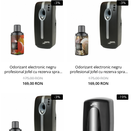
-3%
-3%
Odorizant electronic negru
Odorizant electronic negru
profesional Jofel cu rezerva spray
profesional Jofel cu rezerva spray
250 ml Grapes si baterii incluse
250 ml Feelings si baterii incluse
175,00 RON
175,00 RON
169,00 RON
169,00 RON
-3%
-19%