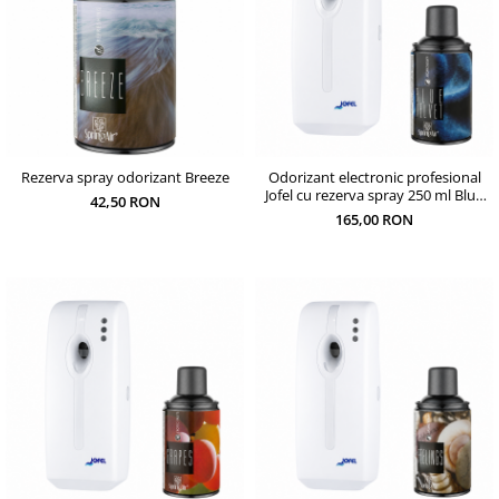
Rezerva spray odorizant Breeze
Odorizant electronic profesional
Jofel cu rezerva spray 250 ml Blue
42,50 RON
Velvet si baterii incluse
165,00 RON