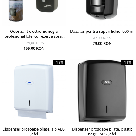
Odorizant electronic negru
Dozator pentru sapun lichid, 900 ml
profesional Jofel cu rezerva spray
97,00 RON
250 ml Breeze si baterii incluse
175,00 RON
79,00 RON
169,00 RON
-18%
-11%
Dispenser prosoape pliate, alb ABS,
Dispenser prosoape pliate, plastic
Jofel
negru ABS, Jofel