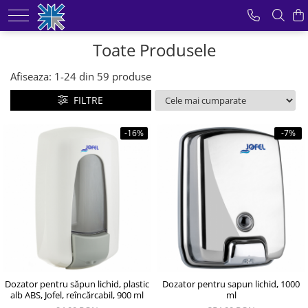
Produse
Toate Produsele
Odorizante pentru incaperi
Afiseaza:
1-
24
din
59
produse
Role hartie industriala
FILTRE
Dozatoare pentru sapun
Dispensere prosoape hartie
-16%
-7%
Uscatoare pentru maini
Dispensere hartie igienica
Consumabile din hartie
Mopuri profesionale
Dozator pentru săpun lichid, plastic
Dozator pentru sapun lichid, 1000
alb ABS, Jofel, reîncărcabil, 900 ml
ml