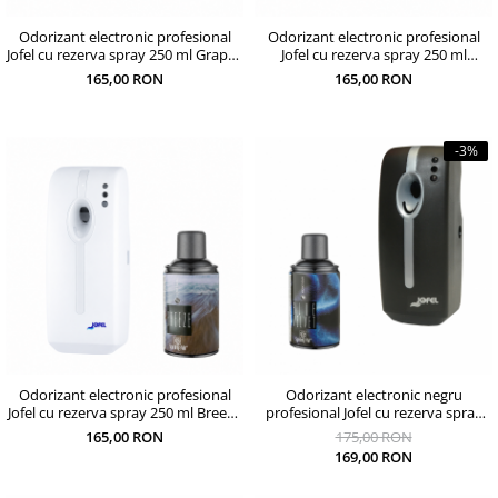
Odorizant electronic profesional
Odorizant electronic profesional
Jofel cu rezerva spray 250 ml Grapes
Jofel cu rezerva spray 250 ml
si baterii incluse
Feelings si baterii incluse
165,00 RON
165,00 RON
-3%
Odorizant electronic profesional
Odorizant electronic negru
Jofel cu rezerva spray 250 ml Breeze
profesional Jofel cu rezerva spray
si baterii incluse
250 ml Blue Velvet si baterii incluse
165,00 RON
175,00 RON
169,00 RON