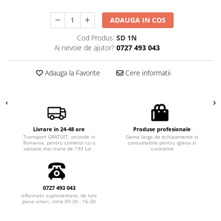
ADAUGA IN COS
Cod Produs:
SD 1N
Ai nevoie de ajutor?
0727 493 043
Adauga la Favorite
Cere informatii
Livrare in 24-48 ore
Produse profesionale
Transport GRATUIT, oriunde in
Gama larga de echipamente si
Romania, pentru comenzi cu o
consumabile pentru igiena si
valoare mai mare de 199 Lei .
curatenie
0727 493 043
Informatii suplimentare, de luni
pana vineri, intre 09:30 - 16:30