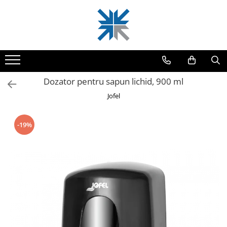
Produse
Odorizante pentru incaperi
Role hartie industriala
Dozator pentru sapun lichid, 900 ml
Dozatoare pentru sapun
Jofel
Dispensere prosoape hartie
Uscatoare pentru maini
-19%
Dispensere hartie igienica
Consumabile din hartie
Mopuri profesionale