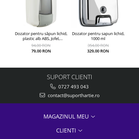
Dozator pentru săpun lichid,
Dozator pentru sapun lichid,
Dozat
plastic alb ABS, Jofel,
1000 ml
reîncărcabil, 900 ml
94,00 RON
354,00 RON
79,00 RON
329,00 RON
SUPORT CLIENTI
0727 493 043
contact@suporthartie.ro
MAGAZINUL MEU
CLIENTI