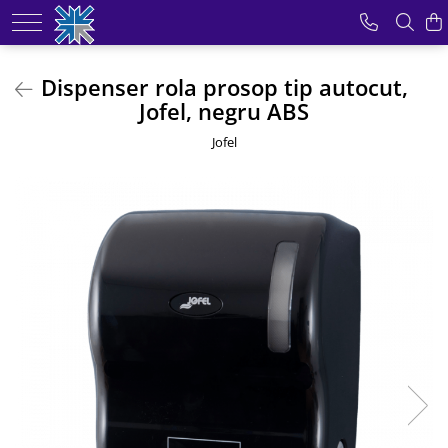
Produse
Dispenser rola prosop tip autocut,
Jofel, negru ABS
Odorizante pentru incaperi
Role hartie industriala
Jofel
Dozatoare pentru sapun
Dispensere prosoape hartie
Uscatoare pentru maini
Dispensere hartie igienica
Consumabile din hartie
Mopuri profesionale