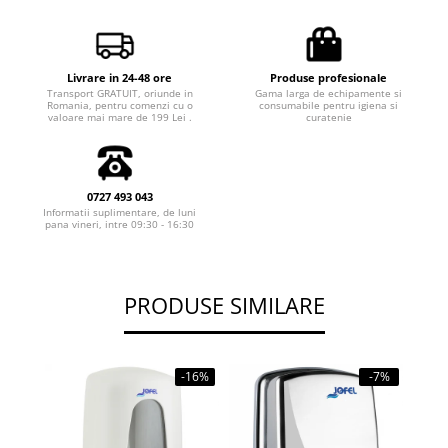
Livrare in 24-48 ore
Produse profesionale
Transport GRATUIT, oriunde in
Gama larga de echipamente si
Romania, pentru comenzi cu o
consumabile pentru igiena si
valoare mai mare de 199 Lei .
curatenie
0727 493 043
Informatii suplimentare, de luni
pana vineri, intre 09:30 - 16:30
PRODUSE SIMILARE
-16%
-7%