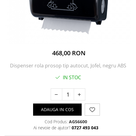
468,00 RON
Dispenser rola prosop tip autocut, Jofel, negru ABS
IN STOC
ADAUGA IN COS
Cod Produs:
AG56600
Ai nevoie de ajutor?
0727 493 043