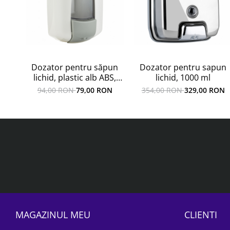
Dozator pentru săpun
Dozator pentru sapun
lichid, plastic alb ABS,
lichid, 1000 ml
Jofel, reîncărcabil, 900 ml
94,00 RON
79,00 RON
354,00 RON
329,00 RON
MAGAZINUL MEU
CLIENTI