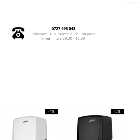
0727 493 043
Informatii suplimentare, de luni pana
vineri, intre 09:30 - 16:30
-4%
-5%