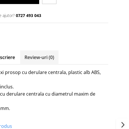
e ajutor?
0727 493 043
scriere
Review-uri
(0)
i prosop cu derulare centrala, plastic alb ABS,
inclus.
 cu derulare centrala cu diametrul maxim de
5 mm.
produs