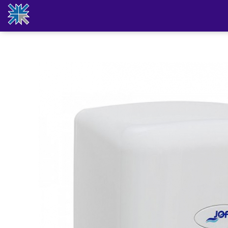
Produse
Odorizante pentru incaperi
Role hartie industriala
Dozatoare pentru sapun
Dispensere prosoape hartie
Uscatoare pentru maini
Dispensere hartie igienica
Consumabile din hartie
Mopuri profesionale