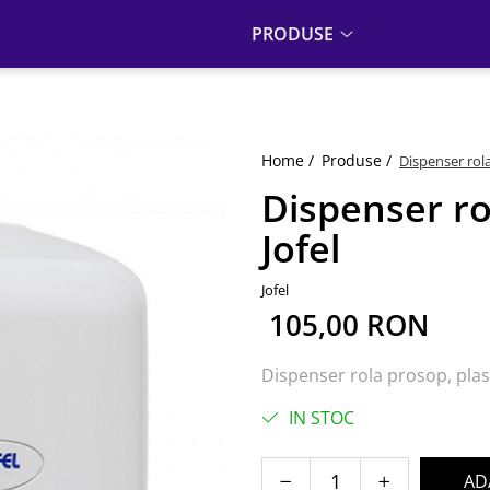
PRODUSE
Home /
Produse /
Dispenser rola
Dispenser ro
Jofel
Jofel
105,00 RON
Dispenser rola prosop, plast
IN STOC
AD