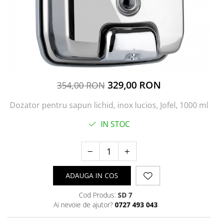
329,00 RON
354,00 RON
Dozator pentru sapun lichid, inox lucios, Jofel, 1000 ml
IN STOC
ADAUGA IN COS
Cod Produs:
SD 7
Ai nevoie de ajutor?
0727 493 043