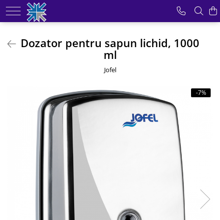
Produse
Dozator pentru sapun lichid, 1000
ml
Odorizante pentru incaperi
Role hartie industriala
Jofel
Dozatoare pentru sapun
-7%
Dispensere prosoape hartie
Uscatoare pentru maini
Dispensere hartie igienica
Consumabile din hartie
Mopuri profesionale