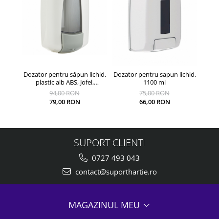
Dozator pentru săpun lichid,
Dozator pentru sapun lichid,
Dozat
plastic alb ABS, Jofel,
1100 ml
reîncărcabil, 900 ml
94,00 RON
75,00 RON
79,00 RON
66,00 RON
SUPORT CLIENTI
0727 493 043
contact@suporthartie.ro
MAGAZINUL MEU