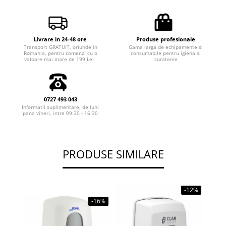
Livrare in 24-48 ore
Produse profesionale
Transport GRATUIT, oriunde in
Gama larga de echipamente si
Romania, pentru comenzi cu o
consumabile pentru igiena si
valoare mai mare de 199 Lei .
curatenie
0727 493 043
Informatii suplimentare, de luni
pana vineri, intre 09:30 - 16:30
PRODUSE SIMILARE
-12%
-16%