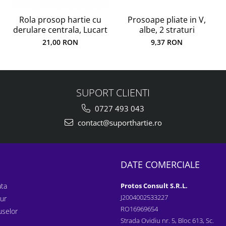
Rola prosop hartie cu
Prosoape pliate in V,
derulare centrala, Lucart
albe, 2 straturi
21,00 RON
9,37 RON
SUPORT CLIENTI
0727 493 043
contact@suporthartie.ro
DATE COMERCIALE
ta
Protos Consult S.R.L.
J2004002533227
tur
RO16969654
uselor
Strada Ovidiu nr. 5, Bloc 613, Sc.