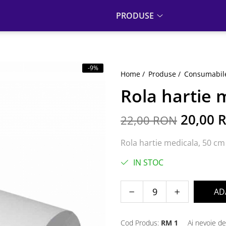
PRODUSE
-9%
Home /
Produse /
Consumabile
Rola hartie 
20,00 
22,00 RON
Rola hartie medicala, 50 cm
IN STOC
AD
Cod Produs:
RM 1
Ai nevoie de