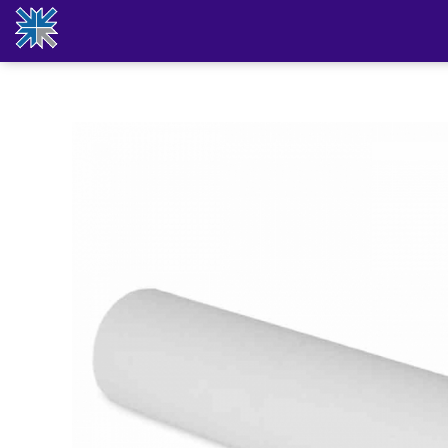
Produse
Odorizante pentru incaperi
Role hartie industriala
Dozatoare pentru sapun
Dispensere prosoape hartie
Uscatoare pentru maini
Dispensere hartie igienica
Consumabile din hartie
Mopuri profesionale