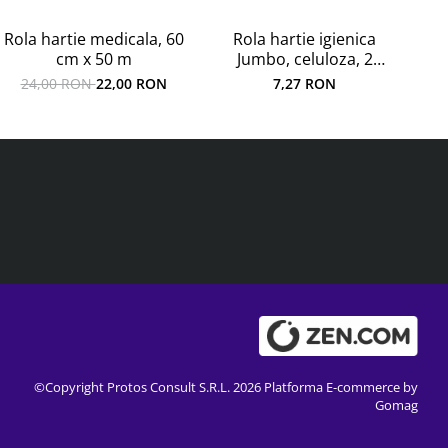
Rola hartie igienica
Rola hartie medicala, 60
Pro
Jumbo, celuloza, 2
cm x 50 m
straturi
7,27 RON
24,00 RON
22,00 RON
©Copyright Protos Consult S.R.L. 2026
Platforma E-commerce by
Gomag