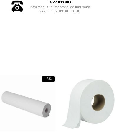
0727 493 043
Informatii suplimentare, de luni pana
vineri, intre 09:30 - 16:30
-8%