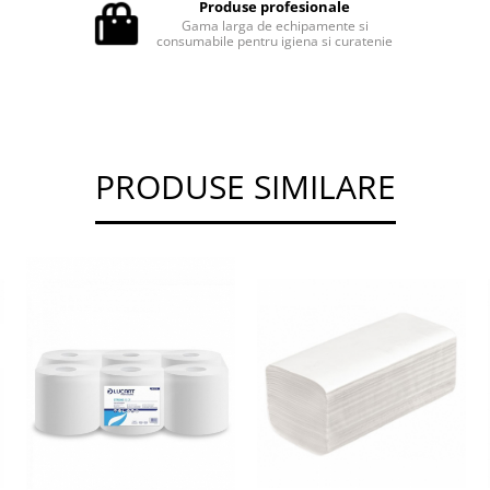
Produse profesionale
Gama larga de echipamente si
consumabile pentru igiena si curatenie
PRODUSE SIMILARE