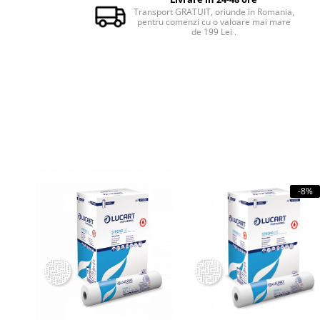
Transport GRATUIT, oriunde in Romania,
pentru comenzi cu o valoare mai mare
de 199 Lei .
-8%